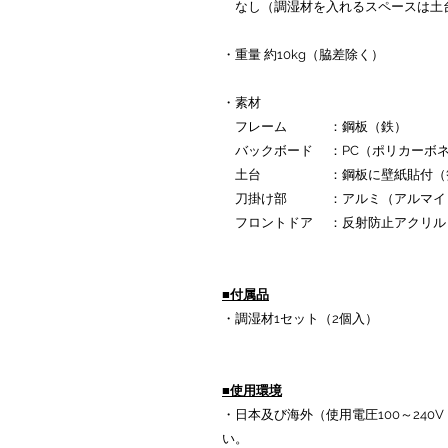
なし（調湿材を入れるスペースは土
・重量 約10kg（脇差除く）
・素材
フレーム ：鋼板（鉄）
バックボード ：PC（ポリカーボネ
土台 ：鋼板に壁紙貼付（箔漆
刀掛け部 ：アルミ（アルマイト
フロントドア ：反射防止アクリル
■付属品
・調湿材1セット（2個入）
■使用環境
・日本及び海外（使用電圧100～24
い。