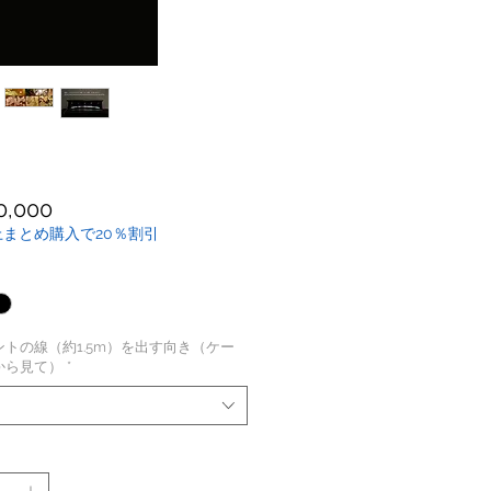
価
0,000
格
上まとめ購入で20％割引
ントの線（約1.5m）を出す向き（ケー
から見て）
*