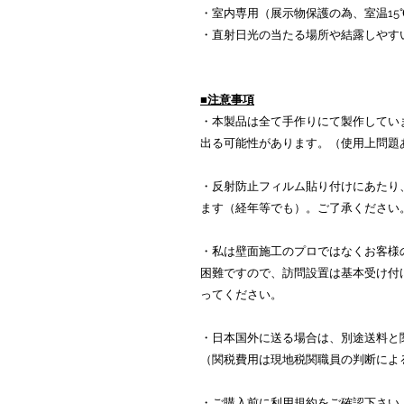
・室内専用（展示物保護の為、室温15℃
・直射日光の当たる場所や結露しやす
■注意事項
・本製品は
全て手作りにて製作してい
出る可能性があります。（使用上問題
・反射防止フィルム貼り付けにあたり
ます（経年等でも）。ご了承ください
・私は壁面施工のプロではなくお客様
困難ですので、訪問設置は基本受け付
ってください。
・日本国外に送る場合は、別途送料と
（関税費用は現地税関職員の判断によ
・ご購入前に利用規約をご確認下さい