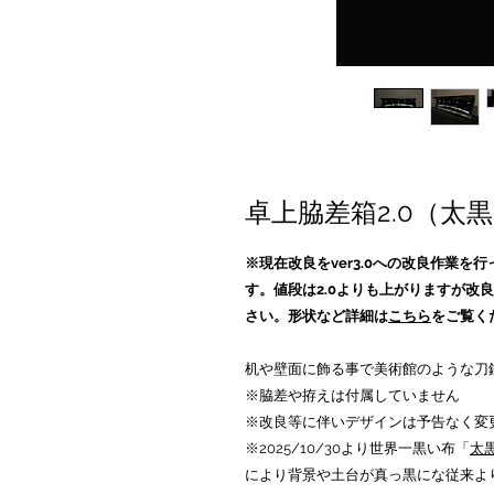
卓上脇差箱2.0（太黒
※現在改良をver3.0への改良作業を行
す。値段は2.0よりも上がりますが改
さい。形状など詳細は
こちら
をご覧く
机や壁面に飾る事で美術館のような刀
※脇差や拵えは付属していません
※改良等に伴いデザインは予告なく変
※2025/10/30より世界一黒い布「
太
により背景や土台が真っ黒にな従来よ