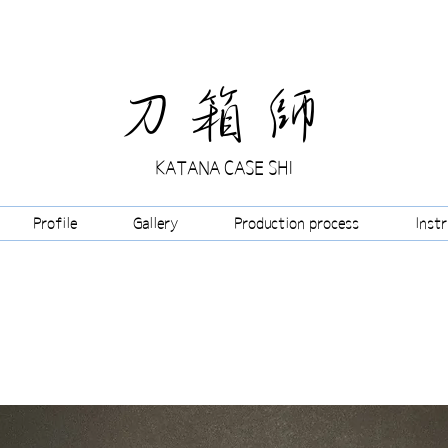
​刀箱師
KATANA CASE SHI
Profile
Gallery
Production process
Inst