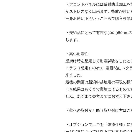
・フロントパネルには反射防止加工を
がストレスなく出来ます。指紋が付い
ーをお使い下さい（
こちら
で購入可能
・美術品にとって有害な300-380n
します。
・高い耐震性
壁掛け時を想定して耐震試験をしたと
トラフ（想定）の4つ、震度6強、7
来ました。
最後の動画は新潟中越地震の再現の様
（※結果はあくまで実験によるもので
せん。あくまで参考までにお考え下さ
・壁への取付が可能（取り付け方は
こ
・オプションで土台を「箔漆仕様」に
ージ写真については以下に写真を多く