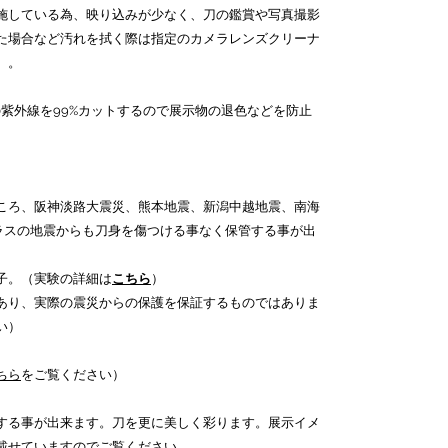
施している為、映り込みが少なく、刀の鑑賞や写真撮影
た場合など汚れを拭く際は指定のカメラレンズクリーナ
）。
mの紫外線を99%カットするので展示物の退色などを防止
ころ、阪神淡路大震災、熊本地震、新潟中越地震、南海
クラスの地震からも刀身を傷つける事なく保管する事が出
子。（実験の詳細は
こちら
）
あり、実際の震災からの保護を保証するものではありま
い）
ちら
をご覧ください）
する事が出来ます。刀を更に美しく彩ります。展示イメ
載せていますのでご覧ください。