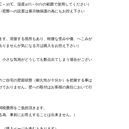
～30℃、湿度40%～60%の範囲で使用してください）
い窓際への設置は展示物保護の為にもお控え下さい
ます。溶接する箇所もあり、軽微な歪みや傷、へこみが
ありませんが気になる方は購入をお控え下さい）
、小さな気泡がどうしても数点出てしまう場合がござい
。
のご自宅の壁面状態（耐久性が十分か）を把握する事は
けておりません。壁への取付はお客様の責任において行
関税費用をご負担頂きます。
る為、事前にお答えすることは出来ません。）
。（購入ページを進むとあります）