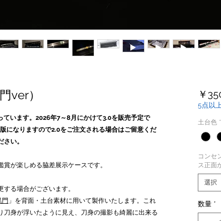
門ver）
￥35
5点以
っています。2026年7～8月にかけて3.0を販売予定で
土台色
*
良版になりますので2.0をご注文される場合はご留意くだ
ださい。
コンセ
鑑賞が楽しめる脇差展示ケースです。
ス正面
選択
更する場合がございます。
黒門
」を背面・土台素材に用いて製作いたします。これ
数量
*
り刀身が浮いたように見え、刀身の撮影も綺麗に出来る