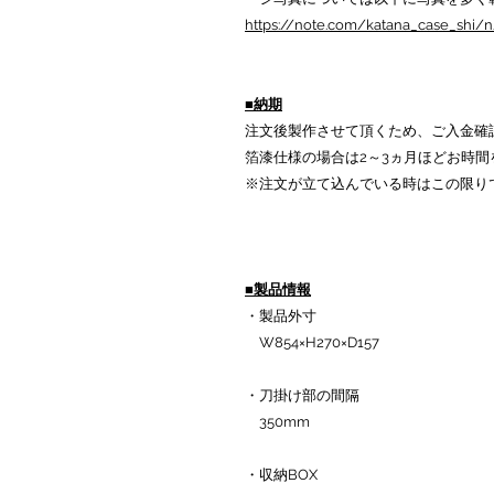
https://note.com/katana_case_shi/
■納期
注文後製作させて頂くため、ご入金確
箔漆仕様の場合は2～3ヵ月ほどお時間
※注文が立て込んでいる時はこの限り
■製品情報
・製品外寸
W854×H270×D157
・刀掛け部の間隔
350mm
・収納BOX