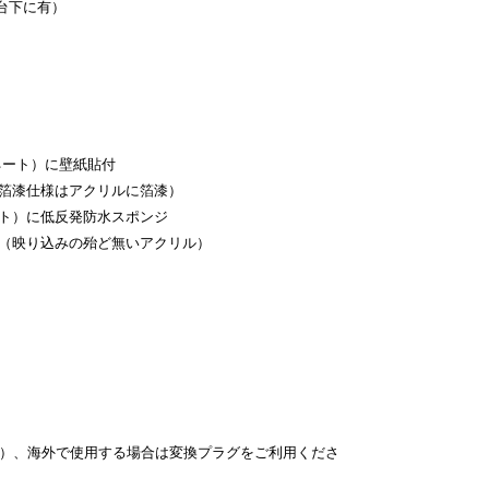
台下に有）
ート）に壁紙貼付
仕様はアクリルに箔漆）
）に低反発防水スポンジ
（映り込みの殆ど無いアクリル）
0V ）、海外で使用する場合は変換プラグをご利用くださ