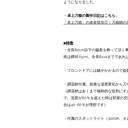
ようになりました。
・卓上刀箱の製作日記はこちら↓
「卓上刀箱」の改良状況①｜刀箱師の日
■特徴
・全長82cm以下の脇差を飾って頂く
拵は鐔径7.5cm、全長82㎝までであ
・フロントドアには鍵がかかるので盗
・調湿材付属。急激な湿度変化から刀
（調湿材はあくまで補助的な役割にす
で、湿度が60％を超えた時は部屋の
合は40~60％が理想です）
・付属のスポットライト（3000K、オ