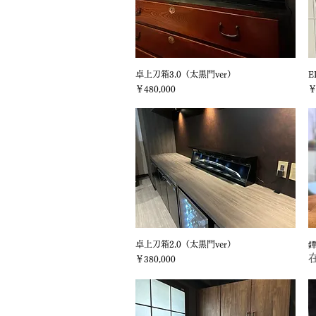
卓上刀箱3.0（太黒門ver）
クイックビュー
E
価格
価
￥480,000
￥
卓上刀箱2.0（太黒門ver）
クイックビュー
価格
￥380,000