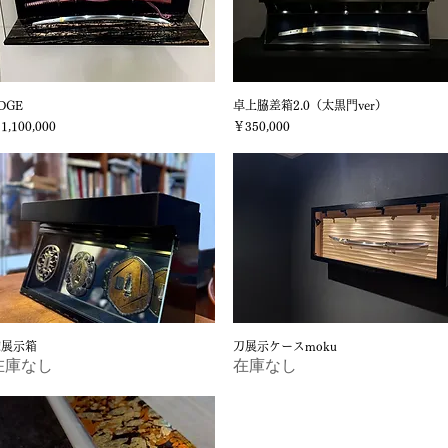
DGE
クイックビュー
卓上脇差箱2.0（太黒門ver）
クイックビュー
格
価格
1,100,000
￥350,000
鐔展示箱
クイックビュー
刀展示ケースmoku
クイックビュー
在庫なし
在庫なし