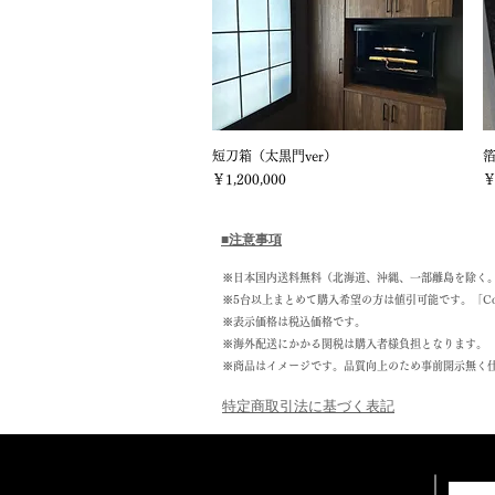
短刀箱（太黒門ver）
クイックビュー
価格
価
￥1,200,000
￥
■注意事項
​​※日本国内送料無料（北海道、沖縄、一部離島を除
※5台以上まとめて購入希望の方は値引可能です。「Co
​※表示価格は税込価格です。
※海外配送にかかる関税は購入者様負担となります。
​※商品はイメージです。品質向上のため事前開示無く
特定商取引法に基づく表記