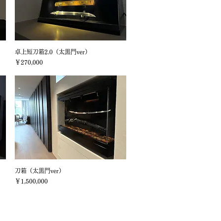
卓上短刀箱2.0（太黒門ver）
クイックビュー
価格
￥270,000
刀箱（太黒門ver）
クイックビュー
価格
￥1,500,000