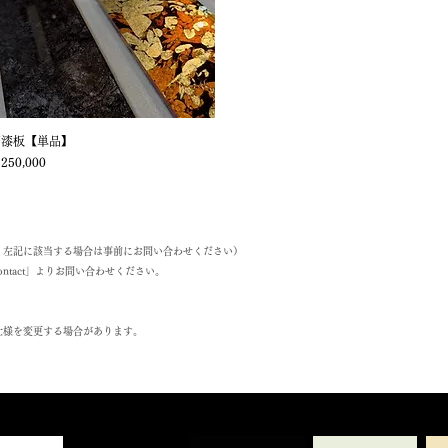
箔漆板【単品】
クイックビュー
格
250,000
く。左記に該当する場合は事前にお問い合わせください）
ntact」よりお問い合わせください。
仕様を変更する場合があります。