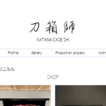
​刀箱師
KATANA CASE SHI
Profile
Gallery
Production process
Inst
は
こちら
SHOP