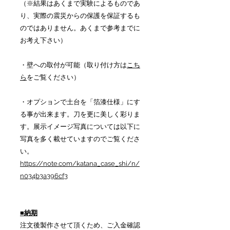
（※結果はあくまで実験によるものであ
り、実際の震災からの保護を保証するも
のではありません。あくまで参考までに
お考え下さい）
・壁への取付が可能（取り付け方は
こち
ら
をご覧ください）
・オプションで土台を「箔漆仕様」にす
る事が出来ます。刀を更に美しく彩りま
す。展示イメージ写真については以下に
写真を多く載せていますのでご覧くださ
い。
https://note.com/katana_case_shi/n/
n034b3a396cf3
■納期
注文後製作させて頂くため、ご入金確認