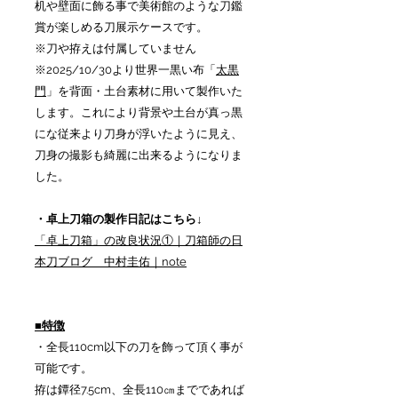
机や壁面に飾る事で美術館のような刀鑑
賞が楽しめる刀展示ケースです。
※刀や拵えは付属していません
※2025/10/30より世界一黒い布「
太黒
門
」を背面・土台素材に用いて製作いた
します。これにより背景や土台が真っ黒
にな従来より刀身が浮いたように見え、
刀身の撮影も綺麗に出来るようになりま
した。
・卓上刀箱の製作日記はこちら↓
「卓上刀箱」の改良状況①｜刀箱師の日
本刀ブログ 中村圭佑｜note
■特徴
・全長110cm以下の刀を飾って頂く事が
可能です。
拵は鐔径7.5cm、全長110㎝までであれば