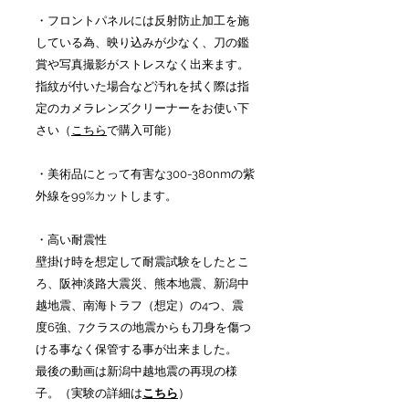
・フロントパネルには反射防止加工を施
している為、映り込みが少なく、刀の鑑
賞や写真撮影がストレスなく出来ます。
指紋が付いた場合など汚れを拭く際は指
定のカメラレンズクリーナーをお使い下
さい（
こちら
で購入可能）
・美術品にとって有害な300-380nmの紫
外線を99%カットします。
・高い耐震性
壁掛け時を想定して耐震試験をしたとこ
ろ、阪神淡路大震災、熊本地震、新潟中
越地震、南海トラフ（想定）の4つ、震
度6強、7クラスの地震からも刀身を傷つ
ける事なく保管する事が出来ました。
最後の動画は新潟中越地震の再現の様
子。（実験の詳細は
こちら
）