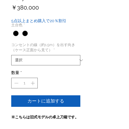
価
￥380,000
格
5点以上まとめ購入で20％割引
土台色
*
コンセントの線（約1.5m）を出す向き
（ケース正面から見て）
*
数量
*
カートに追加する
※こちらは旧式モデルの卓上刀箱です。