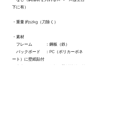
下に有）
・重量 約12kg（刀除く）
・素材
フレーム ：鋼板（鉄）
バックボード ：PC（ポリカーボネ
ート）に壁紙貼付
土台 ：鋼板に壁紙貼付（箔
漆仕様はアクリルに箔漆）
刀掛け部 ：アルミ（アルマイ
ト）に低反発防水スポンジ
フロントドア ：反射防止アクリル
（映り込みの殆ど無いアクリル）
■付属品
・調湿材1セット（2個入）